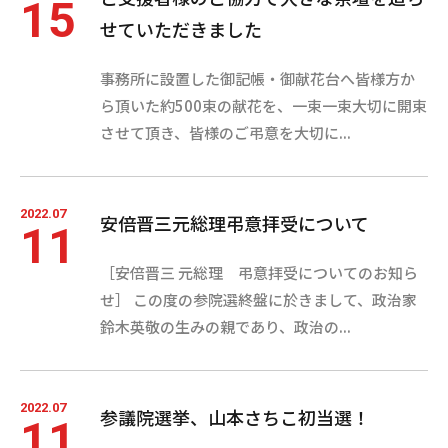
15
せていただきました
事務所に設置した御記帳・御献花台へ皆様方か
ら頂いた約500束の献花を、一束一束大切に開束
させて頂き、皆様のご弔意を大切に...
2022.07
安倍晋三元総理弔意拝受について
11
［安倍晋三 元総理 弔意拝受についてのお知ら
せ］ この度の参院選終盤に於きまして、政治家
鈴木英敬の生みの親であり、政治の...
2022.07
参議院選挙、山本さちこ初当選！
11