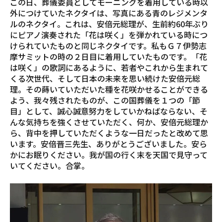
この日、葬儀委員としてモーニングを着用している時以
外につけていたネクタイは、写真にある青のレジメンタ
ルのネクタイ。これは、安倍元総理が、生前約60年ぶり
にピアノ演奏された「花は咲く」を弾かれている時につ
けられていたものと同じネクタイです。私もＧ７伊勢志
摩サミットの時の２日目に着用していたものです。「花
は咲く」の歌詞にあるように、若者やこれから生まれて
くる次世代、そして日本の未来を思い続けた安倍元総
理。その蒔いていただいた種を花咲かせることができる
よう、我々残されたものが、この国葬儀を１つの「節
目」として、誠心誠意努力をしていかねばならない、そ
んな気持ちを強くさせていただく、何か、安倍元総理か
ら、背中を押していただくような一日だったと改めて思
います。安倍晋三先生、ありがとうございました。安ら
かにお眠りください。我が国の行く末を天国で見守って
いてください。合掌。