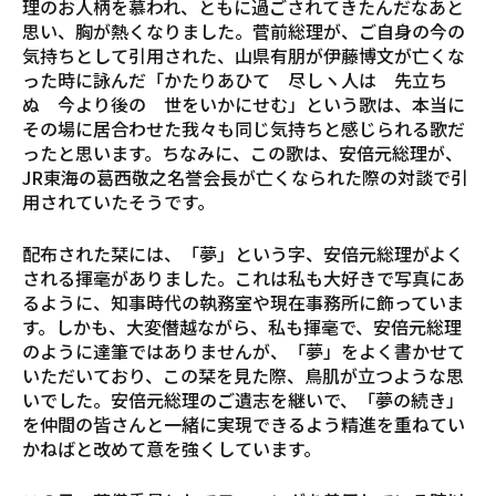
理のお人柄を慕われ、ともに過ごされてきたんだなあと
思い、胸が熱くなりました。菅前総理が、ご自身の今の
気持ちとして引用された、山県有朋が伊藤博文が亡くな
った時に詠んだ「かたりあひて 尽しヽ人は 先立ち
ぬ 今より後の 世をいかにせむ」という歌は、本当に
その場に居合わせた我々も同じ気持ちと感じられる歌だ
ったと思います。ちなみに、この歌は、安倍元総理が、
JR東海の葛西敬之名誉会長が亡くなられた際の対談で引
用されていたそうです。
配布された栞には、「夢」という字、安倍元総理がよく
される揮毫がありました。これは私も大好きで写真にあ
るように、知事時代の執務室や現在事務所に飾っていま
す。しかも、大変僭越ながら、私も揮毫で、安倍元総理
のように達筆ではありませんが、「夢」をよく書かせて
いただいており、この栞を見た際、鳥肌が立つような思
いでした。安倍元総理のご遺志を継いで、「夢の続き」
を仲間の皆さんと一緒に実現できるよう精進を重ねてい
かねばと改めて意を強くしています。