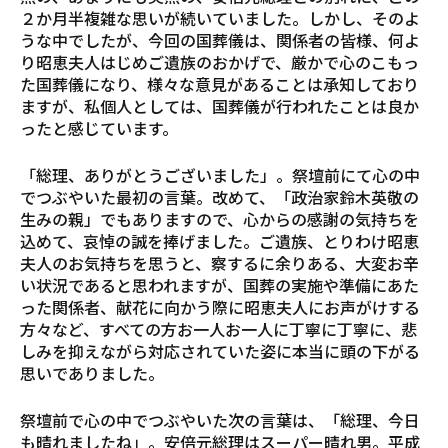
２か月半複雑な思いが続いていました。しかし、そのよ
うな中でしたが、今回の国葬儀は、関係者の皆様、何よ
り昭恵夫人はじめご遺族のおかげで、厳かで心のこもっ
た国葬儀になり、様々な意見があることは承知しており
ますが、私個人としては、国葬儀が行われたことは良か
ったと感じています。
「総理、ありがとうございました」。祭壇前にて心の中
でつぶやいた最初の言葉。改めて、「政治家鈴木英敬の
生みの親」でもありますので、心からの感謝の気持ちを
込めて、哀悼の誠を捧げました。ご遺族、とりわけ昭恵
夫人のお気持ちを思うと、察するに余りある、大変お辛
い状況であると思われますが、国葬の実施や準備にあた
った関係者、献花に向かう際に昭恵夫人にお声がけする
方々など、すべての方お一人お一人に丁寧に丁寧に、悲
しみを抑えながら対応されていた姿に本当に頭の下がる
思いでありました。
祭壇前で心の中でつぶやいた次の言葉は、「総理、今日
も晴れましたね」。安倍元総理はスーパー晴れ男。平成