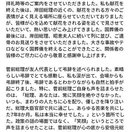
拝礼時等のご案内をさせていただきました。私も献花を
終えた後は、岸田総理の近くの、献花をされる方々のご
表情がよく見える場所に座らせていただいておりました
が、皆様が心を込めて献花をされる姿を近くで見させて
いただいて、熱い思いがこみ上げてきました。国葬儀の
最後には、岸田総理、昭恵夫人に続いて列に並び、ご遺
骨のお見送りをさせていただきました。大きな事故やテ
ロなどなく国葬儀を終えることができたこと、関係者の
皆様のご尽力に心から敬意と感謝申し上げます。
菅前総理が友人代表として弔辞を述べられました。素晴
らしい弔辞でとても感動し、私も涙が出て、会場からも
弔辞終了後、弔辞であるとわかりながらも自然と拍手が
起こりました。特に、菅前総理ご自身も声を詰まらせた
のは、「総理、あなたは、常に笑顔を絶やさなかった。
いつも、まわりの人たちに心を配り、優しさを降り注い
だ。総理大臣官邸で共に過ごし、あらゆる苦楽を共にし
た7年8か月。私は本当に幸せでした。」という箇所でし
た。政策の話の場面ではなく、「笑顔」というところで
声を詰まらせたことは、菅前総理が心の底から安倍元総