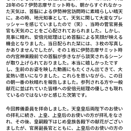
28年のG７伊勢志摩サミット時も、朝からすぐれなかっ
た天気は、首脳による伊勢神宮訪問時に素晴らしい晴天
に。あの時、地元知事として、天気に関して大変なプレ
ッシャーを感じていましたので（笑）、当時の菅官房長
官も天気のことをご心配されておられました。しかし、
見事に晴れ、安倍元総理はじめ首脳による笑顔が映える
機会となりました。当日配られた栞には、３枚の写真し
かありませんでしたが、その１枚に伊勢志摩サミット時
の内宮神楽殿前での首脳が歩きながら談笑されるシーン
が取り上げられておりました。本当に嬉しかったです
し、生前のお姿を映した動画にもたくさん出てきて、大
変熱い思いになりました。これらを思いながら、この日
の朝一番の秋晴れを報告しました。参列される方や一般
献花に並ばれていた皆様への安倍元総理の優しさも現れ
ているのではないかと感じた次第です。
今回葬儀委員を拝命しました。天皇皇后両陛下のお使い
の拝礼に続き、上皇、上皇后のお使いの方が拝礼をなさ
れ、その後、皇嗣殿下はじめ皇族各殿下の献花がござい
ましたが、官房副長官とともに、上皇后のお使いの方の