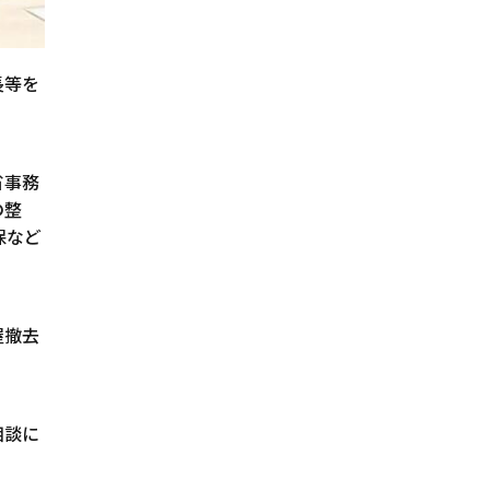
長等を
省事務
の整
保など
屋撤去
相談に