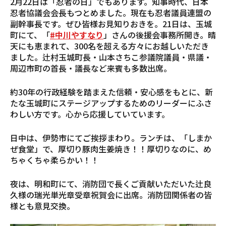
2月22日は「忍者の日」でもあります。知事時代、日本
忍者協議会会長もつとめました。現在も忍者議員連盟の
副幹事長です。ぜひ皆様お見知りおきを。21日は、玉城
町にて、「
#中川やすなり
」さんの後援会事務所開き。晴
天にも恵まれて、300名を超える方々にお越しいただき
ました。辻村玉城町長・山本さちこ参議院議員・県議・
周辺市町の首長・議長など来賓も多数出席。
約30年の行政経験を踏まえた信頼・安心感をもとに、新
たな玉城町にステージアップするためのリーダーにふさ
わしい方です。心から応援していています。
日中は、伊勢市にてご挨拶まわり。ランチは、「しまか
ぜ食堂」で、厚切り豚肉生姜焼き！！厚切りなのに、め
ちゃくちゃ柔らかい！！
夜は、明和町にて、消防団で長くご貢献いただいた辻良
久様の瑞光単光章受章祝賀会に出席。消防団関係者の皆
様とも意見交換。