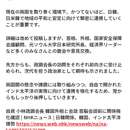
現在の両国を取り巻く環境下、かつてないほど、日韓、
日米韓で地域の平和と安定に向けて緊密に連携していく
ことが重要です。
詳細は改めて投稿しますが、首相、外相、国家安全保障
会議顧問、元ソウル大学日本研究所長、経済界リーダー
など多くのみなさんとの面会や意見交換。
先方からも、政調会長の訪問をそれぞれ前向きに受け止
められ、次代を担う政治家として期待も示されました。
両国間の懸念や課題には取り組みつつ、自由で開かれた
インド太平洋の実現に向けて連携を強化するため、党か
らもしっかり後押ししていきます。
自民 小林政調会長 韓国外相と会談 首脳会談前に関係強
化確認 | NHKニュース | 日韓関係、韓国、インド太平洋
情勢
https://news.web.nhk/newsweb/na/na-
k10015022121000