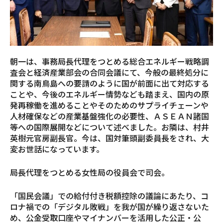
朝一は、事務局長代理をつとめる総合エネルギー戦略調
査会と経済産業部会の合同会議にて、今般の最終処分に
関する南鳥島への要請のように国が前面に出て対応する
ことや、今後のエネルギー情勢なども踏まえ、国内の原
発再稼働を進めることやそのためのサプライチェーンや
人材確保などの産業基盤強化の必要性、ＡＳＥＡＮ諸国
等への国際展開などについて述べました。お隣は、村井
英樹元官房副長官。今は、国対筆頭副委員長をされ、大
変お世話になっています。
局長代理をつとめる女性局の役員会で司会。
「国民会議」での給付付き税額控除の議論にあたり、コ
ロナ禍での「デジタル敗戦」を我が国が繰り返さないた
め、公金受取口座やマイナンバーを活用した公正・公