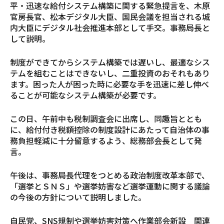
平・迅速な給付システム構築に関する緊急提言を、木原
官房長官、松本デジタル大臣、国民会議を担当される城
内大臣にデジタル社会推進本部として手交。事務局長と
して説明。
制度ができてからシステム構築では遅いし、最適なシス
テムを組むことはできないし、二重投資のおそれもあり
ます。困った人が困った時に必要な手を迅速に差し伸べ
ることが可能なシステム構築が必要です。
この日、午前中も税制調査会に出席し、同趣旨ととも
に、給付付き税額控除の制度設計にあたって自治体の事
務負担軽減に十分留意するよう、総務部会長として発
言。
午後は、事務局長代理をつとめる政治制度改革本部で、
「選挙とＳＮＳ」や選挙妨害など選挙運動に関する議論
の今後の方針について説明しました。
自民党、SNS規制や選挙妨害対策へ作業部会新設 関連