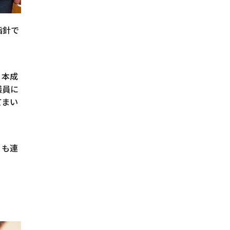
指針で
日本成
議員に
てまい
日も連