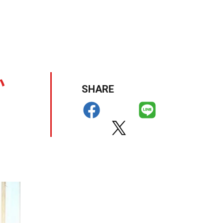
か
SHARE