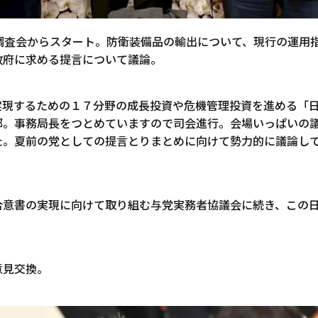
調査会からスタート。防衛装備品の輸出について、現行の運用
政府に求める提言について議論。
実現するための１７分野の成長投資や危機管理投資を進める「
部。事務局長をつとめていますので司会進行。会場いっぱいの
た。夏前の党としての提言とりまとめに向けて勢力的に議論し
合意書の実現に向けて取り組む与党実務者協議会に続き、この
意見交換。