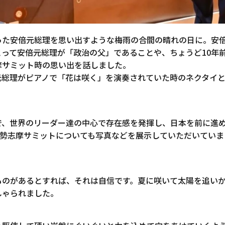
った安倍元総理を思い出すような梅雨の合間の晴れの日に。安
って安倍元総理が「政治の父」であることや、ちょうど10年
摩サミット時の思い出を話しました。
元総理がピアノで「花は咲く」を演奏されていた時のネクタイ
で、世界のリーダー達の中心で存在感を発揮し、日本を前に進
伊勢志摩サミットについても写真などを展示していただいていま
ものがあるとすれば、それは自信です。夏に咲いて太陽を追い
しゃられました。