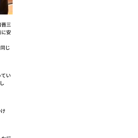
倍晋三
前に安
と同じ
めてい
し
かけ