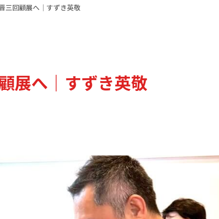
倍晋三回顧展へ｜すずき英敬
回顧展へ｜すずき英敬