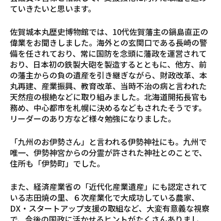
ていきたいと思います。
佐賀城本丸歴史博物館では、10代佐賀藩主の鍋島直正の
偉業をお聞きしました。海外との玄関口である長崎の警
備を任されており、常に国防を念頭に藩政を運営されて
おり、日本初の鉄製大砲を製造するとともに、他方、前
の藩主からの負の遺産を引き継ぎながら、財政改革、本
丸再建、産業振興、教育改革、当時不治の病と言われた
天然痘の根絶などに取り組みました。北海道開拓長官も
務め、中心都市を札幌に決めるなどもされたそうです。
リーダーのあり方など様々勉強になりました。
「九州のお伊勢さん」と言われる伊勢神社にも。九州で
唯一、伊勢神宮からの分霊が許された神社とのことで、
住所も「伊勢町」でした。
また、経済産業省の「近代化産業遺産」にも認定されて
いる志田焼の里、６次産業化で大成功している農家、
DX・スタートアップ支援の取組など、大変有意義な視察
で、今後の国政に活かせるヒントがたくさんありまし