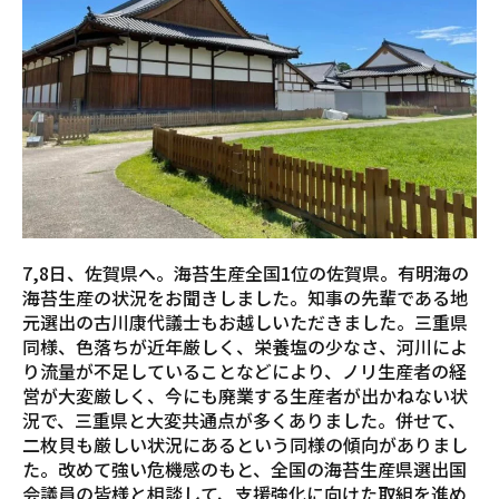
7,8日、佐賀県へ。海苔生産全国1位の佐賀県。有明海の
海苔生産の状況をお聞きしました。知事の先輩である地
元選出の古川康代議士もお越しいただきました。三重県
同様、色落ちが近年厳しく、栄養塩の少なさ、河川によ
り流量が不足していることなどにより、ノリ生産者の経
営が大変厳しく、今にも廃業する生産者が出かねない状
況で、三重県と大変共通点が多くありました。併せて、
二枚貝も厳しい状況にあるという同様の傾向がありまし
た。改めて強い危機感のもと、全国の海苔生産県選出国
会議員の皆様と相談して、支援強化に向けた取組を進め