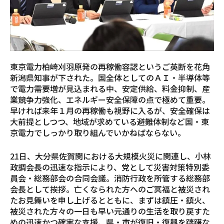
東京電力柏崎刈羽原発の再稼働容認というご英断を花角
新潟県知事が下された。国全体としてのＡＩ・半導体等
で電力需要増が見込まれる中、安定供給、料金抑制、産
業競争力強化、エネルギー安全保障の点で極めて重要。
早ければ来年１月の再稼働も視野に入るが、安全確保は
大前提としつつ、地域が求めている避難体制など国・東
京電力でしっかり取り組んでいかねばならない。
21日、大分県佐賀関における大規模火災に関連し、小林
政調会長の迅速な指示により、党として災害対策特別委
員会・総務部会の合同会議。消防行政を所管する総務部
会長として挨拶。亡くなられた方へのご冥福と被災され
たお見舞いを申し上げるとともに、まずは鎮圧・鎮火、
被災された方々の一日も早い元通りの生活を取り戻すた
めの迅速かつ確実な支援、県・市が復旧・復興を躊躇な