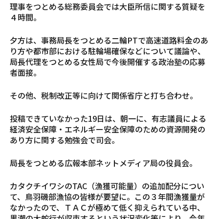
理事をつとめる総務委員会では大臣所信に関する質疑を
４時間。
夕方は、事務局長をつとめる二輪PTで高速道路料金のあ
り方や都市部における駐輪場確保などについて議論や、
局長代理をつとめる女性局で今後開催する政治塾の応募
者面接。
その他、税制改正等に向けて関係省庁と打ち合わせ。
投稿できていなかった19日は、朝一に、有志議員による
経済安全保障・エネルギー安全保障のための資源開発の
あり方に関する勉強会で司会。
局長をつとめる広報本部ネットメディア局の役員会。
カタクチイワシのTAC（漁獲可能量）の追加配分につい
て、鳥羽磯部漁協の皆様が要望に。この３年間漁獲量が
なかったので、ＴＡＣが極めて低く抑えられている中、
黒潮の大蛇行が収束するという状況変化等により、今年