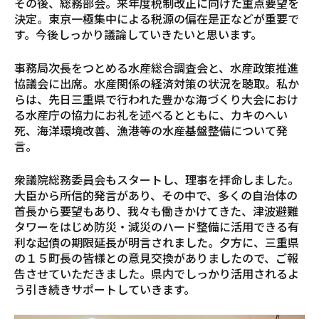
その後、総務部会。来年度税制改正に向けた重点要望を
決定。東京一極集中による税源の偏在是正などが重要で
す。今後しっかり議論していきたいと思います。
事務局次長をつとめる水産総合調査会と、水産政策推進
協議会に出席。水産関係の経済対策の状況を聴取。私か
らは、先日三重県で行われた豊かな海づくり大会におけ
る水産庁の協力にお礼を述べるとともに、カキのへい
死、海洋環境改善、漁港等の水産基盤整備について発
言。
衆議院総務委員会もスタートし、理事を拝命しました。
大臣から所信的発言があり、その中で、多くの自治体の
首長から要望もあり、我々も働きかけてきた、津波避難
タワーをはじめ防災・減災のハード整備に活用できる有
利な起債の期限延長が明言されました。夕方に、三重県
の１５町長の皆様との意見交換がありましたので、ご報
告させていただきました。県内でしっかり活用されるよ
う引き続きサポートしていきます。