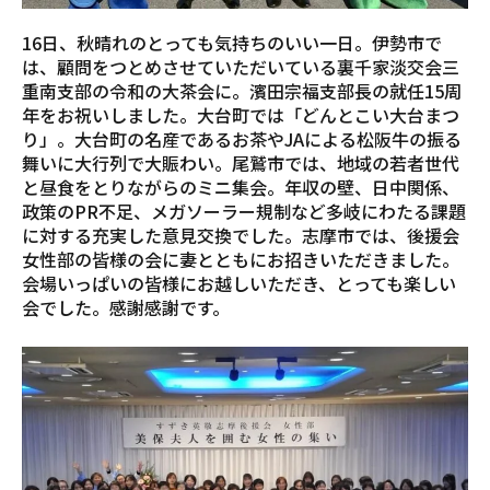
16日、秋晴れのとっても気持ちのいい一日。伊勢市で
は、顧問をつとめさせていただいている裏千家淡交会三
重南支部の令和の大茶会に。濱田宗福支部長の就任15周
年をお祝いしました。大台町では「どんとこい大台まつ
り」。大台町の名産であるお茶やJAによる松阪牛の振る
舞いに大行列で大賑わい。尾鷲市では、地域の若者世代
と昼食をとりながらのミニ集会。年収の壁、日中関係、
政策のPR不足、メガソーラー規制など多岐にわたる課題
に対する充実した意見交換でした。志摩市では、後援会
女性部の皆様の会に妻とともにお招きいただきました。
会場いっぱいの皆様にお越しいただき、とっても楽しい
会でした。感謝感謝です。