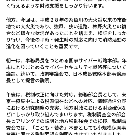
く行えるような財政支援をしっかり行います。
他方、今回は、平成２８年の糸魚川の大火災以来の市街
地での大火災であり、強風、狭い道路、林野火災との複
合など様々な状況があったことを踏まえ、検証をしっか
り行い、今後の平時・発生時の対応に向けて消防活動の
進化を図っていくことも重要です。
朝一は、事務局長をつとめる国家サイバー戦略本部。年
末にとりまとめるサイバーセキュリティ戦略等について
議論。続いて、政調審議会で、日本成長戦略本部事務局
長として提言の説明。
午後は、税制改正に向けた対応。総務部会長として、東
京一極集中による税源偏在などへの対応、情報通信分野
における研究開発の充実、地方財政における財源確保な
どにしっかり取り組んでまいります。税制調査会の部会
長ヒアリングでの説明と地方税勉強会での挨拶。税制調
査会では、「こども・若者」本部としても小規模保育事
業等に関する税制要望を説明をさせていただきました。