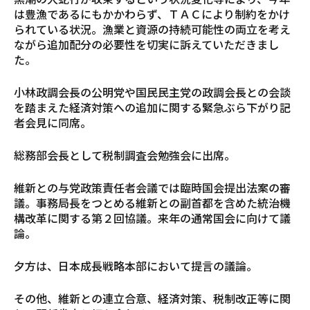
は豊漁であるにもかかわらず、ＴＡＣにより制約をかけ
られている状況。漁業と資源の持続可能性の両立を考え
ながら追加配分の必要性を切実に訴えていただきまし
た。
小林政調会長の公明党や国民民主党の政調会長との会談
を踏まえた経済対策への追加に関する緊急ぶら下がり記
者会見に同席。
総務部会長として税制調査会勉強会に出席。
維新との与党政策責任者会議では臨時国会提出法案の審
議。事務局長をつとめる維新との副首都を含めた統治機
構改革に関する第２回協議。来年の通常国会に向けて議
論。
夕方は、日本成長戦略本部において提言の議論。
その他、維新との連立合意、経済対策、税制改正等に関