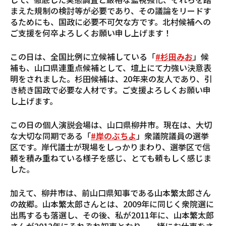
まえた規制の検討等が必要であり、その議論をリードす
るためにも、国政に必要不可欠な方です。北村候補への
ご支援を何卒よろしくお願い申し上げます！
この日は、全国比例に立候補している「
#杉田みお
」候
補も、山口県連重点候補として、壇上にて力強い決意表
明をされました。杉田候補は、20年来の友人であり、引
き続き国政で必要な人材です。ご支援よろしくお願い申
し上げます。
この日の個人演説会場は、山口県柳井市。現在は、大切
な大切な同期である「
#岸のぶちよ
」衆議院議員の選挙
区です。岸代議士が現場をしっかりまわり、選挙区で信
頼を積み重ねている様子を感じ、とても頼もしく感じま
した。
加えて、柳井市は、前山口県知事である山本繁太郎さん
の故郷。山本繁太郎さんとは、2009年に同じく衆院選に
出馬するも落選し、その後、私が2011年に、山本繁太郎