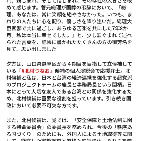
れ、親しまれ、そして惜しまれ、その存在の大きさを改
めて感じます。菅元総理が国葬の弔辞において、「総
理、あなたは、常に笑顔を絶やさなかった。いつも、ま
わりの人たちに心を配り、優しさを降り注いだ。総理大
臣官邸で共に過ごし、あらゆる苦楽を共にした7年8か
月。私は本当に幸せでした。」と、少し涙ぐまれて述べ
られた言葉を、記帳に書かれたたくさんの方の御芳名を
見て、思い出しました。
夕方は、山口県選挙区から４期目を目指して立候補して
いる「
#北村つねお
」候補の個人演説会で応援弁士。北
村候補と私は、日本と台湾の経済連携を強化する超党派
のプロジェクトチームの座長と事務局長という間柄。日
本にとって大切な友人である台湾との関係を強化するた
め、北村候補は重要な役割を担っています。引き続き国
政において必要不可欠な方です。
また、北村候補は、党では、「安全保障と土地法制に関
する特命委員会」の委員長を務められ、今後の「秩序あ
る国づくり」のためにも、外国人による土地取得等に関
して、徹底した実態調査と厳格な監視強化、それらを踏