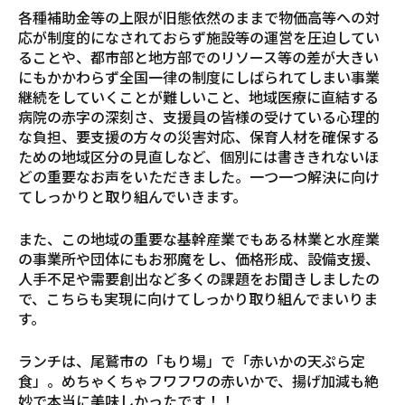
各種補助金等の上限が旧態依然のままで物価高等への対
応が制度的になされておらず施設等の運営を圧迫してい
ることや、都市部と地方部でのリソース等の差が大きい
にもかかわらず全国一律の制度にしばられてしまい事業
継続をしていくことが難しいこと、地域医療に直結する
病院の赤字の深刻さ、支援員の皆様の受けている心理的
な負担、要支援の方々の災害対応、保育人材を確保する
ための地域区分の見直しなど、個別には書ききれないほ
どの重要なお声をいただきました。一つ一つ解決に向け
てしっかりと取り組んでいきます。
また、この地域の重要な基幹産業でもある林業と水産業
の事業所や団体にもお邪魔をし、価格形成、設備支援、
人手不足や需要創出など多くの課題をお聞きしましたの
で、こちらも実現に向けてしっかり取り組んでまいりま
す。
ランチは、尾鷲市の「もり場」で「赤いかの天ぷら定
食」。めちゃくちゃフワフワの赤いかで、揚げ加減も絶
妙で本当に美味しかったです！！