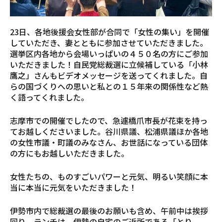
23日、各地後援会女性部が合同で「女性の集い」を開催
していただき、妻とともに参加させていただきました。
選挙区内各地から会場いっぱいの４５０名の方にご参加
いただきました！自民党総裁選に立候補している「小林
鷹之」さんもビデオメッセージを送ってくれました。自
らの国づくりへの思いと私との１５年来の関係性など熱
く語ってくれました。
志摩市での開催でしたので、急遽橋爪市長が花束を持っ
てお越しくださいました。谷川県議、松浦県議ほか各地
の女性市議・町議のみなさん、お世話になっている団体
の方にもお越しいただきました。
女性たちの、ものすごいパワーと元気、明るい笑顔に本
当に本当に元気をいただきました！
伊勢市内で総裁選の最後のお願いも含め、午前中は挨拶
回り。ランチは、伊勢の自宅のご近所である「とり