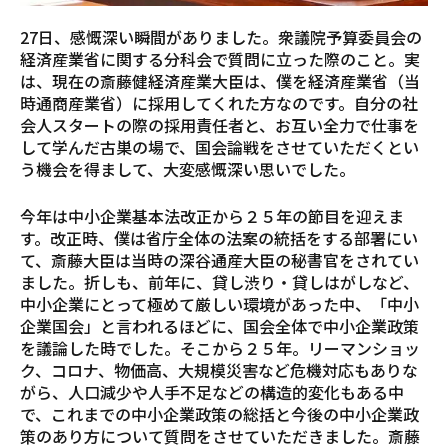
27日、感慨深い瞬間がありました。衆議院予算委員会の
経済産業省に関する分科会で質問に立った際のこと。実
は、現在の斎藤健経済産業大臣は、僕を経済産業省（当
時通商産業省）に採用してくれた方なのです。自分の社
会人スタートの際の採用責任者と、お互い全力で仕事を
して学んだ古巣の場で、国会論戦をさせていただくとい
う機会を得まして、大変感慨深い思いでした。
今年は中小企業基本法改正から２５年の節目を迎えま
す。改正時、僕は省庁全体の法案の統括をする部署にい
て、斎藤大臣は当時の深谷通産大臣の秘書官をされてい
ました。折しも、前年に、貸し渋り・貸しはがしなど、
中小企業にとって極めて厳しい環境があった中、「中小
企業国会」と言われるほどに、国会全体で中小企業政策
を議論した時でした。そこから２５年。リーマンショッ
ク、コロナ、物価高、大規模災害など危機対応もありな
がら、人口減少や人手不足などの構造的変化もある中
で、これまでの中小企業政策の総括と今後の中小企業政
策のあり方について質問をさせていただきました。斎藤