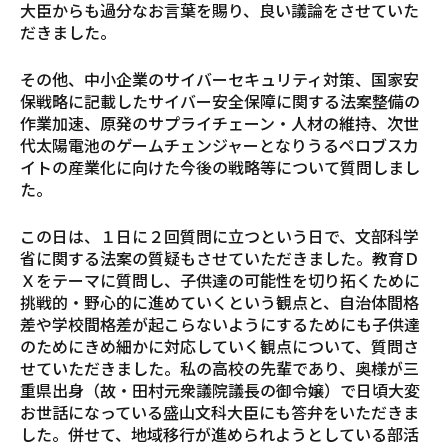
大臣からも過分なお言葉を賜り、良い議論をさせていた
だきました。
その他、中小企業のサイバーセキュリティ対策、国家安
保戦略に記載したサイバー安全保障に関する法案整備の
作業加速、原発のサプライチェーン・人材の維持、次世
代太陽電池のゲームチェンジャーとなりうるペロブスカ
イトの産業化に向けた今後の戦略等について質問しまし
た。
この日は、１日に２回質問に立つという日で、文部科学
省に関する法案の質疑もさせていただきました。教育Ｄ
Ｘをテーマに質問し、子供達の可能性を切り拓くために
挑戦的・野心的に進めていくという観点と、自治体間格
差や学校間格差が起こらないようにするためにも子供達
のためにきめ細かに対応していく観点について、質問さ
せていただきました。私の高校の先輩であり、奥様が三
重県出身（故・田村元衆議院議長の御令嬢）で日頃大変
お世話になっている盛山文科大臣にも答弁をいただきま
した。併せて、地域移行が進められようとしている部活