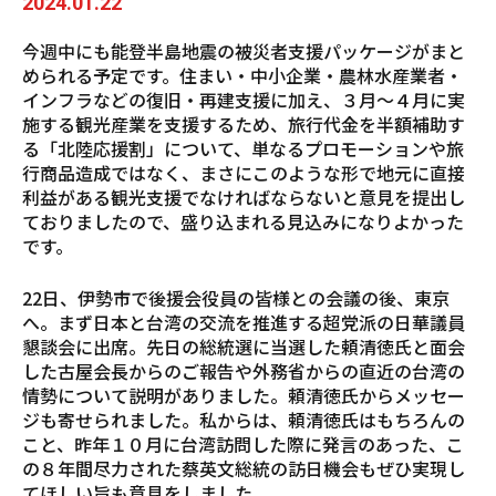
2024.01.22
今週中にも能登半島地震の被災者支援パッケージがまと
められる予定です。住まい・中小企業・農林水産業者・
インフラなどの復旧・再建支援に加え、３月～４月に実
施する観光産業を支援するため、旅行代金を半額補助す
る「北陸応援割」について、単なるプロモーションや旅
行商品造成ではなく、まさにこのような形で地元に直接
利益がある観光支援でなければならないと意見を提出し
ておりましたので、盛り込まれる見込みになりよかった
です。
22日、伊勢市で後援会役員の皆様との会議の後、東京
へ。まず日本と台湾の交流を推進する超党派の日華議員
懇談会に出席。先日の総統選に当選した頼清徳氏と面会
した古屋会長からのご報告や外務省からの直近の台湾の
情勢について説明がありました。頼清徳氏からメッセー
ジも寄せられました。私からは、頼清徳氏はもちろんの
こと、昨年１０月に台湾訪問した際に発言のあった、こ
の８年間尽力された蔡英文総統の訪日機会もぜひ実現し
てほしい旨も意見をしました。