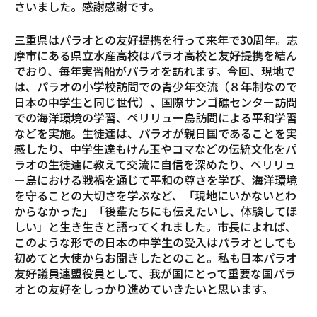
さいました。感謝感謝です。
三重県はパラオとの友好提携を行って来年で30周年。志
摩市にある県立水産高校はパラオ高校と友好提携を結ん
でおり、毎年実習船がパラオを訪れます。今回、現地で
は、パラオの小学校訪問での青少年交流（８年制なので
日本の中学生と同じ世代）、国際サンゴ礁センター訪問
での海洋環境の学習、ペリリュー島訪問による平和学習
などを実施。生徒達は、パラオが親日国であることを実
感したり、中学生達もけん玉やコマなどの伝統文化をパ
ラオの生徒達に教えて交流に自信を深めたり、ペリリュ
ー島における戦禍を通じて平和の尊さを学び、海洋環境
を守ることの大切さを学ぶなど、「現地にいかないとわ
からなかった」「後輩たちにも伝えたいし、体験してほ
しい」と生き生きと語ってくれました。市長によれば、
このような形での日本の中学生の受入はパラオとしても
初めてと大使からお聞きしたとのこと。私も日本パラオ
友好議員連盟役員として、我が国にとって重要な国パラ
オとの友好をしっかり進めていきたいと思います。