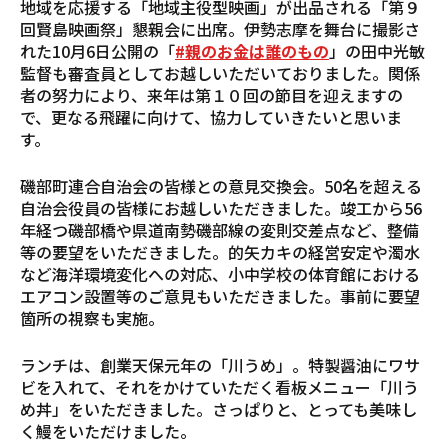
地域を応援する「地域主役型映画」が出品される「第９
回賢島映画祭」懇親会に出席。伊勢志摩を舞台に撮影さ
れた10月6日公開の「
#親のお金は誰のもの
」の田中光敏
監督も審査員としてお越しいただいておりました。関係
者の努力により、来年は第１０回の節目を迎えますの
で、更なる飛躍に向けて、協力していきたいと思いま
す。
磯部町連合自治会の皆様との意見交換会。50名を超える
自治会役員の皆様にお越しいただきました。竣工から56
年経つ磯部橋や県道南勢磯部線の変則交差点など、整備
等の要望をいただきました。的矢カキの経営安定や濁水
など海洋環境変化への対応、小中学校の体育館における
エアコン設置等のご意見もいただきました。事前に要望
箇所の視察も実施。
ランチは、創業天保元年の「川うめ」。特製醤油にワサ
ビを入れて、それをかけていただく看板メニュー「川う
め丼」をいただきました。さっぱりと、とっても美味し
く鰻をいただけました。