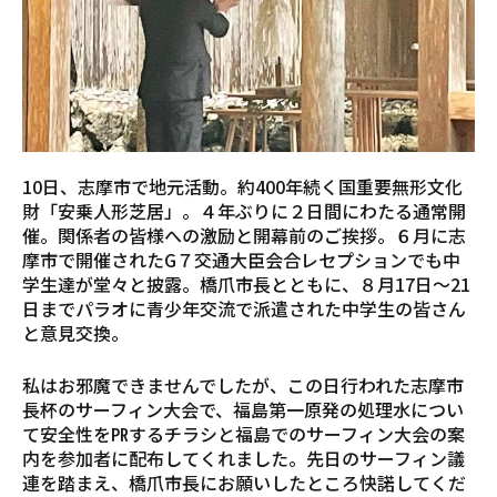
10日、志摩市で地元活動。約400年続く国重要無形文化
財「安乗人形芝居」。４年ぶりに２日間にわたる通常開
催。関係者の皆様への激励と開幕前のご挨拶。６月に志
摩市で開催されたG７交通大臣会合レセプションでも中
学生達が堂々と披露。橋爪市長とともに、８月17日～21
日までパラオに青少年交流で派遣された中学生の皆さん
と意見交換。
私はお邪魔できませんでしたが、この日行われた志摩市
長杯のサーフィン大会で、福島第一原発の処理水につい
て安全性を㏚するチラシと福島でのサーフィン大会の案
内を参加者に配布してくれました。先日のサーフィン議
連を踏まえ、橋爪市長にお願いしたところ快諾してくだ