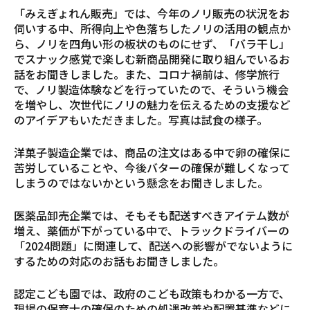
「みえぎょれん販売」では、今年のノリ販売の状況をお
伺いする中、所得向上や色落ちしたノリの活用の観点か
ら、ノリを四角い形の板状のものにせず、「バラ干し」
でスナック感覚で楽しむ新商品開発に取り組んでいるお
話をお聞きしました。また、コロナ禍前は、修学旅行
で、ノリ製造体験などを行っていたので、そういう機会
を増やし、次世代にノリの魅力を伝えるための支援など
のアイデアもいただきました。写真は試食の様子。
洋菓子製造企業では、商品の注文はある中で卵の確保に
苦労していることや、今後バターの確保が難しくなって
しまうのではないかという懸念をお聞きしました。
医薬品卸売企業では、そもそも配送すべきアイテム数が
増え、薬価が下がっている中で、トラックドライバーの
「2024問題」に関連して、配送への影響がでないように
するための対応のお話もお聞きしました。
認定こども園では、政府のこども政策もわかる一方で、
現場の保育士の確保のための処遇改善や配置基準などに