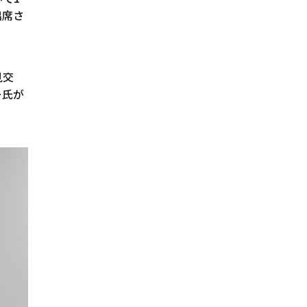
出席さ
。
見交
ー氏が