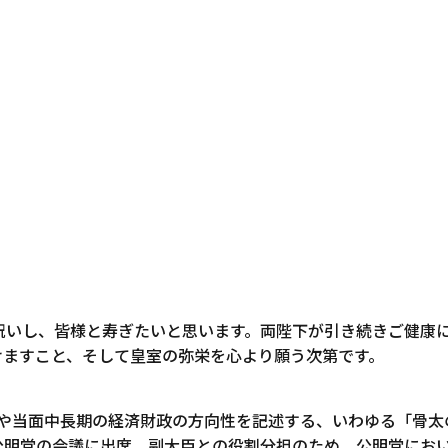
日
祝いし、皆様と寿ぎたいと思います。両陛下が引き続きご健康
けますこと、そして皇室の弥栄を心より願う次第です。
成や当面中長期の経済財政の方向性を記述する、いわゆる「骨太
公明党の会議に出席。副大臣との役割分担のため、公明党におい