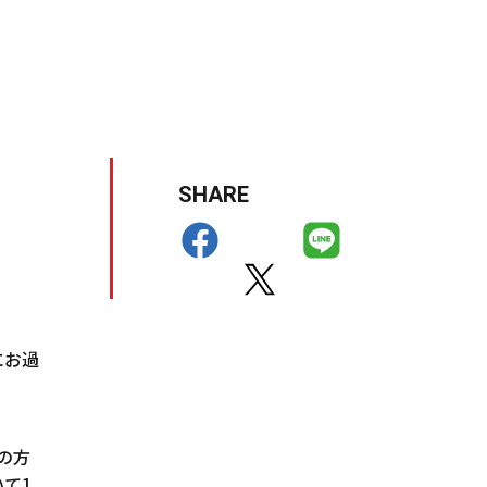
SHARE
にお過
の方
て1