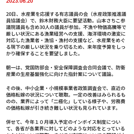
2023.06.20
20日、水産業を応援する有志議員の会（水産政策推進議
員協議会）で、鈴木財務大臣に要望活動。山本さちこ参
議院議員も含め30人の議員が参加。不漁や物価高騰等で
厳しい状況にある漁業経営への支援、海洋環境の激変に
対応した漁業者・漁協・漁村の支援など、水産業をめぐ
る現下の厳しい状況を乗り切るため、来年度予算をしっ
かり確保することを要望しました。
朝一は、党国防部会・安全保障調査会合同会議で、防衛
産業の生産基盤強化に向けた指針案について議論。
その後、中小企業・小規模事業者政策調査会で、直近の
価格転嫁の状況について聴取。一定の改善はみられるも
のの、業界によって「二極化」している様子や、労務費
の価格転嫁が引き続き難しい状況も見られています。
併せて、今年１０月導入予定のインボイス制度につい
て、各省が各業界に対してどのような対応をとっている