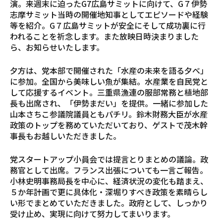
演。来週末に迫ったG7広島サミットに向けて、G７伊勢
志摩サミット当時の開催地知事としてエピソードや経験
等を紹介。G７広島サミットが安全にそして成功裏に行
われることを祈念します。また放映日時決まりました
ら、お知らせいたします。
夕方は、党本部で開催された「水産の未来を語る夕べ」
に参加。全国から美味しい魚が集結。水産業を自民党と
して応援するイベント。三重県漁連の服部常務と植地部
長も出席され、「伊勢まだい」を提供。一緒に参加した
山本さちこ参議院議員ともパチリ。鈴木財務大臣が水産
政策のトップを務めていただいており、ゲストで茂木幹
事長もお越しいただきました。
党スタートアップ小員会では提言とりまとめの議論。政
務官として出席。フランス出張についても一言ご報告。
小林史明事務局長を中心に、経済状況の変化も踏まえ、
５か年計画で更に具体化・深堀りすべき政策を素晴らし
い形でまとめていただきました。政府として、しっかり
受け止め、実現に向けて努力してまいります。