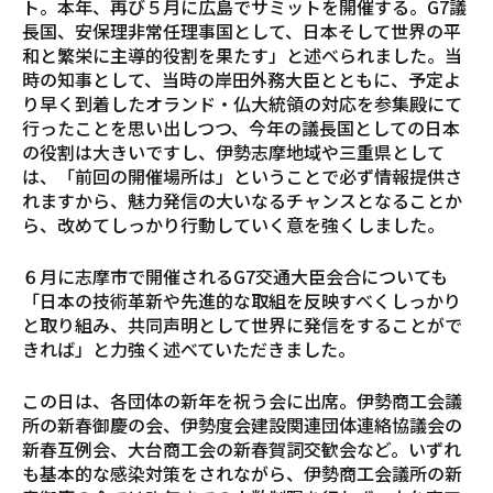
ト。本年、再び５月に広島でサミットを開催する。G7議
長国、安保理非常任理事国として、日本そして世界の平
和と繁栄に主導的役割を果たす」と述べられました。当
時の知事として、当時の岸田外務大臣とともに、予定よ
り早く到着したオランド・仏大統領の対応を参集殿にて
行ったことを思い出しつつ、今年の議長国としての日本
の役割は大きいですし、伊勢志摩地域や三重県として
は、「前回の開催場所は」ということで必ず情報提供さ
れますから、魅力発信の大いなるチャンスとなることか
ら、改めてしっかり行動していく意を強くしました。
６月に志摩市で開催されるG7交通大臣会合についても
「日本の技術革新や先進的な取組を反映すべくしっかり
と取り組み、共同声明として世界に発信をすることがで
きれば」と力強く述べていただきました。
この日は、各団体の新年を祝う会に出席。伊勢商工会議
所の新春御慶の会、伊勢度会建設関連団体連絡協議会の
新春互例会、大台商工会の新春賀詞交歓会など。いずれ
も基本的な感染対策をされながら、伊勢商工会議所の新