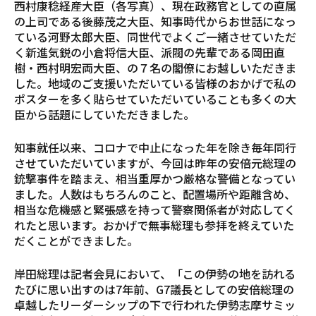
西村康稔経産大臣（各写真）、現在政務官としての直属
の上司である後藤茂之大臣、知事時代からお世話になっ
ている河野太郎大臣、同世代でよくご一緒させていただ
く新進気鋭の小倉将信大臣、派閥の先輩である岡田直
樹・西村明宏両大臣、の７名の閣僚にお越しいただきま
した。地域のご支援いただいている皆様のおかげで私の
ポスターを多く貼らせていただいていることも多くの大
臣から話題にしていただきました。
知事就任以来、コロナで中止になった年を除き毎年同行
させていただいていますが、今回は昨年の安倍元総理の
銃撃事件を踏まえ、相当重厚かつ厳格な警備となってい
ました。人数はもちろんのこと、配置場所や距離含め、
相当な危機感と緊張感を持って警察関係者が対応してく
れたと思います。おかげで無事総理も参拝を終えていた
だくことができました。
岸田総理は記者会見において、「この伊勢の地を訪れる
たびに思い出すのは7年前、G7議長としての安倍総理の
卓越したリーダーシップの下で行われた伊勢志摩サミッ