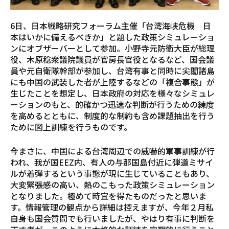
6日、日本戦略研究フォーラム主催「台湾海峡危機 日
本はいかに備えるべきか」と題した政策シミュレーショ
ンにオブザーバーとして参加。小野寺元防衛大臣が総理
役、木原稔衆議院議員が官房長官役となるなど、国会議
員や元自衛隊幹部が参加し、台湾有事と同時に尖閣諸島
にも中国の武装した者が上陸するなどの「複合事態」が
生じたことを想定し、日本政府の対応を様々なシミュレ
ーションのもと、的確かつ迅速な判断が行うための練度
を高めるとともに、制度的な制約も含め課題抽出を行う
ために図上訓練を行うものです。
今まさに、中国による台湾周辺での威嚇的軍事訓練が行
われ、我が国EEZ内、有人の与那国島付近に弾道ミサイ
ルが着弾するという事態が現に生じていることもあり、
大変緊張感の高い、熱のこもった政策シミュレーション
となりました。極めて時宜を得たものだったと思いま
す。情報管理の観点から詳細は控えますが、今年２月私
自身も国会質問でも行いましたが、やはり有事に判断を