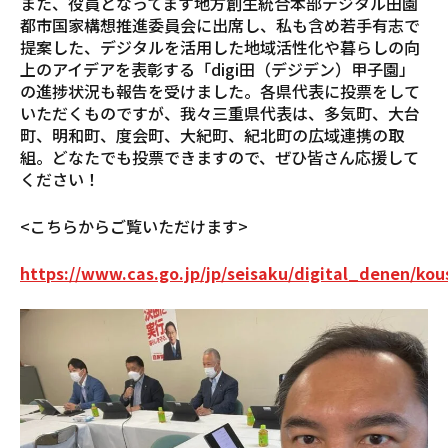
また、役員となってます地方創生統合本部デジタル田園
都市国家構想推進委員会に出席し、私も含め若手有志で
提案した、デジタルを活用した地域活性化や暮らしの向
上のアイデアを表彰する「digi田（デジデン）甲子園」
の進捗状況も報告を受けました。各県代表に投票をして
いただくものですが、我々三重県代表は、多気町、大台
町、明和町、度会町、大紀町、紀北町の広域連携の取
組。どなたでも投票できますので、ぜひ皆さん応援して
ください！
<こちらからご覧いただけます>
https://www.cas.go.jp/jp/seisaku/digital_denen/kou