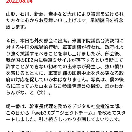
2022.08.04
山形、石川、新潟、岩手など大雨により被害を受けられ
た方々に心からお見舞い申し上げます。早期復旧を祈念
致します。
４日、本日も外交部会に出席。米国下院議長台湾訪問に
対する中国の威嚇的行動、軍事訓練が行われ、政府はよ
り強く抗議するべきことを申し上げましたが、部会後、
我が国のEEZ内に弾道ミサイルが落下するという断じて
許すことができない初めての出来事が発生し、強い憤り
を感じるとともに、軍事訓練の即刻中止を含め更なる政
府の対応を促していかねばなりません。写真は、僕の後
ろに座っていた山本さちこ参議院議員の撮影。誰かわか
らんがな、と（笑）。
朝一番は、幹事長代理を務めるデジタル社会推進本部、
この日から「web3.0プロジェクトチーム」を改めてスタ
ートしました。引き続きしっかり参画してまいります。