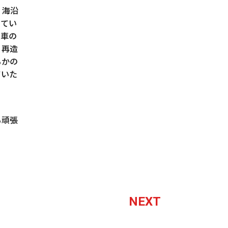
、海沿
してい
送車の
、再造
るかの
ていた
も頑張
NEXT