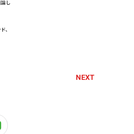
議論し
ンド、
NEXT