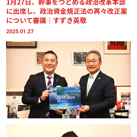
1月27日、幹事をつとめる政治改革本部
に出席し、政治資金規正法の再々改正案
について審議｜すずき英敬
2025.01.27