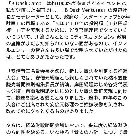
「B Dash Camp」は約1000名が参加されるイベントで、
私が登壇した場面では、「B Dash Ventures」の渡辺社
長がモデレーターとして、政府の「スタートアップ5か年
計画」の目標である「５年で１０倍の投資額（１兆円規
模）」等を実現するために、どう官民連携でやっていく
かについて、川邊さんとともにディスカッション。政府
の施策がまだまだ知られていない面があるので、インフ
ルエンサーの皆さんも多い場で説明させていただけたの
は、とてもありがたかったです。
「安倍晋三名誉会長を偲び、新しい憲法を制定する推進
大会」では、安倍元総理とも親しくされていた橋本五郎
読売新聞特別編集委員が講演。岸田総理はじめ各党代表
も登壇。自衛隊明記をはじめとした憲法改正実現に向け
て、機運を高める機会となりました。途中、昨年のこの
大会にご出席された安倍元総理のご挨拶映像も流され、
改めて心にグッとくるものがありました。
夕方は、経済財政諮問会議において、来年度の経済財政
の方向性を決める、いわゆる「骨太の方針」について議