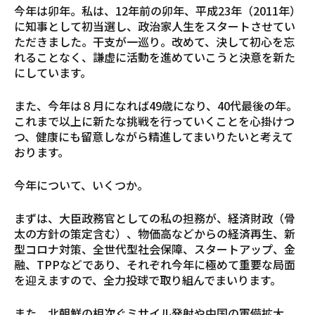
今年は卯年。私は、12年前の卯年、平成23年（2011年）
に知事として初当選し、政治家人生をスタートさせてい
ただきました。干支が一巡り。改めて、決して初心を忘
れることなく、謙虚に活動を進めていこうと決意を新た
にしています。
また、今年は８月になれば49歳になり、40代最後の年。
これまで以上に新たな挑戦を行っていくことを心掛けつ
つ、健康にも留意しながら精進してまいりたいと考えて
おります。
今年について、いくつか。
まずは、大臣政務官としての私の担務が、経済財政（骨
太の方針の策定含む）、物価高などからの経済再生、新
型コロナ対策、全世代型社会保障、スタートアップ、金
融、TPPなどであり、それぞれ今年に極めて重要な局面
を迎えますので、全力投球で取り組んでまいります。
また、北朝鮮の相次ぐミサイル発射や中国の軍備拡大、