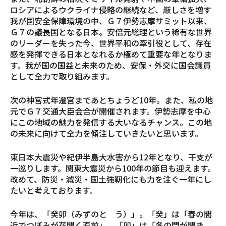
ロシアによるウクライナ侵略の継続など、厳しさを増す
我が国安全保障環境の中、Ｇ７伊勢志摩サミット以来、
Ｇ７の議長国となる日本。安倍元総理という稀有な世界
のリーダーを失った今、世界平和の牽引役として、存在
感を発揮できる日本となれるか極めて重要な年となりま
す。我が国の国益と未来のため、安保・外交に国会議員
として全力で取り組みます。
次の神宮式年遷宮まであとちょうど10年。また、私の地
元でＧ７交通大臣会合が開催されます。伊勢志摩を中心
にこの地域の魅力を発信する大いなるチャンス。この地
の未来に向けて全力を傾注していきたいと思います。
東日本大震災や紀伊半島大水害から12年となり、干支が
一巡りします。関東大震災から100年の節目も迎えます。
改めて、防災・減災・国土強靭化にも力を注ぐ一年にし
たいと考えております。
今年は、「癸卯（みずのと う）」。「癸」は「春の間
近でつぼみが花開く直前」、「卯」は「冬の門が開き、