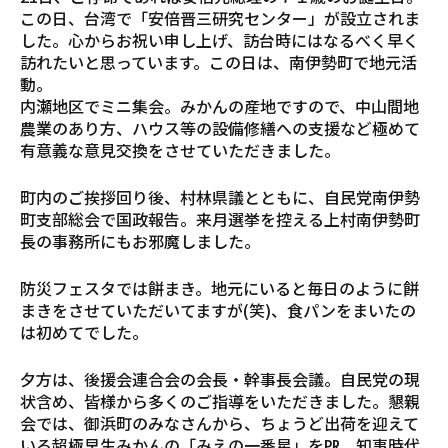
この日、台湾で「安倍晋三研究センター」が設立されま
した。心からお祝い申し上げ、訪台時にはなるべく早く
訪れたいと思っています。この日は、南伊勢町で地元活
動。
内瀬地区でミニ集会。みかんの産地ですので、中山間地
農業のあり方、ハウス等の設備修繕への支援など極めて
有意義な意見交換をさせていただきました。
町内のご挨拶回り後、村林県議とともに、自民党南伊勢
町支部総会で国政報告。来月選挙を控える上村南伊勢町
長の事務所にもお邪魔しました。
防災フェスタでは餅まき。地元にいると毎日のように餅
まきをさせていただいてますが(笑)、食パンをまいたの
は初めてでした。
夕方は、後援会連合会の会長・幹事長会議。自民党の現
状含め、皆様から多くのご指導をいただきました。懇親
会では、御浜町のみなさんから、ちょうど出荷を迎えて
いる超極早生みかんの「みえの一番星」を㏚。知事時代