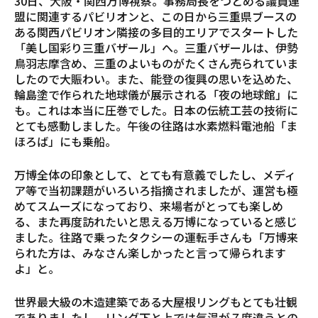
30日、大阪・関西万博視察。事務局長をつとめる議員連
盟に関連するパビリオンと、この日から三重県ブースの
ある関西パビリオン隣接の多目的エリアでスタートした
「美し国彩り三重バザール」へ。三重バザールは、伊勢
鳥羽志摩含め、三重のよいものがたくさん売られていま
したので大賑わい。また、能登の復興の思いを込めた、
輪島塗で作られた地球儀が展示される「夜の地球館」に
も。これは本当に圧巻でした。日本の伝統工芸の技術に
とても感動しました。午後の往路は水素燃料電池船「ま
ほろば」にも乗船。
万博全体の印象として、とても有意義でしたし、メディ
ア等で当初課題がいろいろ指摘されましたが、運営も極
めてスムーズになっており、来場者がとっても楽しめ
る、また再度訪れたいと思える万博になっていると感じ
ました。往路で乗ったタクシーの運転手さんも「万博来
られた方は、みなさん楽しかったと言って帰られます
よ」と。
世界最大級の木造建築である大屋根リングもとても壮観
でありましたし、リング下と上では気温が７度違うとの