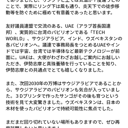
ことで、実際にリング下は風も通り、炎天下での徒歩移
動等を防ぐために極めて有意義であったと思います。
友好議員連盟で交流のある、UAE（アラブ首長国連
邦）、実質的に台湾のパビリオンである「TECH
WORLD」、サウジアラビア、インド、ウズベキスタンの
各パビリオンへ。議連で事務局長をつとめるUAEやイン
ドでは宇宙、台湾では半導体など最新テクノロジーが前
面に。UAEは、大使がわざわざお越しご案内にお越しい
ただき、伊勢志摩と真珠養殖を行っていることを知り、
伊勢志摩との共通点でとても嬉しくなりました。
また、次回2030年の万博はサウジアラビアであることか
ら、サウジアラビアのパビリオンも気合が入っていまし
た。３Dプリンタで作ったサンゴがその後も育つという
技術を見て大変驚きました。ウズベキスタンは、日本の
木材を使ったパビリオンで持続可能性に焦点でした。
まだまだ回り切れていない場所もありますので、ぜひ再
度訪問したいと思います！