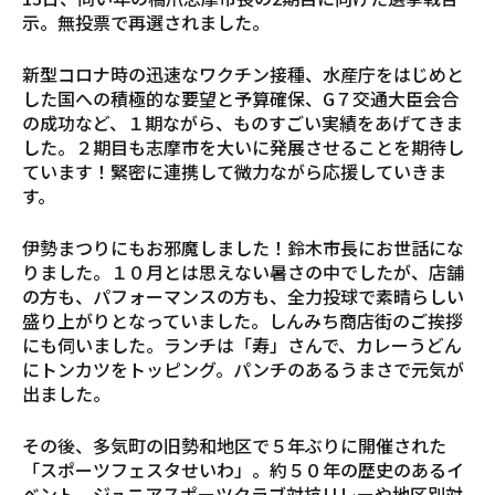
示。無投票で再選されました。
新型コロナ時の迅速なワクチン接種、水産庁をはじめと
した国への積極的な要望と予算確保、G７交通大臣会合
の成功など、１期ながら、ものすごい実績をあげてきま
した。２期目も志摩市を大いに発展させることを期待し
ています！緊密に連携して微力ながら応援していきま
す。
伊勢まつりにもお邪魔しました！鈴木市長にお世話にな
りました。１０月とは思えない暑さの中でしたが、店舗
の方も、パフォーマンスの方も、全力投球で素晴らしい
盛り上がりとなっていました。しんみち商店街のご挨拶
にも伺いました。ランチは「寿」さんで、カレーうどん
にトンカツをトッピング。パンチのあるうまさで元気が
出ました。
その後、多気町の旧勢和地区で５年ぶりに開催された
「スポーツフェスタせいわ」。約５０年の歴史のあるイ
ベント。ジュニアスポーツクラブ対抗リレーや地区別対