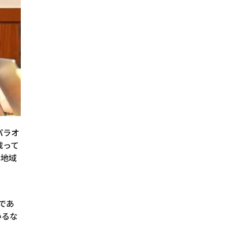
パラオ
載って
洋地域
であ
いるな